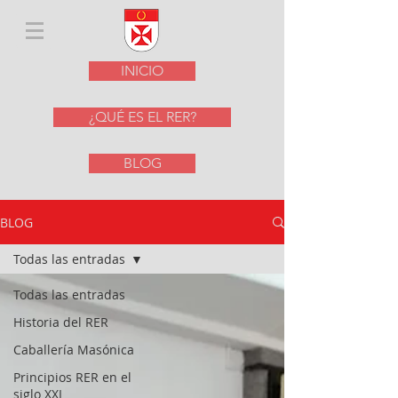
INICIO
¿QUÉ ES EL RER?
BLOG
BLOG
Todas las entradas
Todas las entradas
Historia del RER
Caballería Masónica
Principios RER en el
siglo XXI