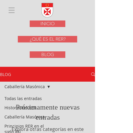
INICIO
¿QUÉ ES EL RER?
BLOG
BLOG
Caballería Masónica
Todas las entradas
Próximamente nuevas
Historia del RER
entradas
Caballería Masónica
Principios RER en el
Explora otras categorías en este
siglo XXI